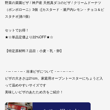
野菜の菜園ピザ / 神戸産 天然真ダコのピザ / クリームドーナツ
（ボンボローニ）3個（[カスタード・瀬戸内レモン・チョコ＆ピ
スタチオ]各1個）
セットでお得！
★☆単品定価より22%OFF★☆
【特定原材料７品目：小麦・乳・卵】
・─・─・─・冷凍ピザについて・─・─・─・
ピザの大きさは21cm。家庭用オーブントースターにちょうど入
って温めやすいサイズです
美味しいピザのあたため方をご紹介！