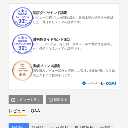
認証ダイヤモンド認定
レビューの9割以上が認証済み。最高水準の信頼性を達成
した、選ばれしストアの証明です。
透明性ダイヤモンド認定
レビューの9割以上を公開。最高レベルの透明性を実現し
た、模範となるストアの証明です。
実績ブロンズ認定
認証済みレビュー30件を突破。お客様の信頼が形になり始
めたストアに授与されます。
certified by
レビューを書く
質問する
レビュー
Q&A
日付順 ↓
評価順
いいね数順
購入確認順
返信順