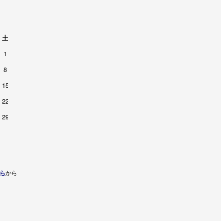
土
1
8
15
22
29
ら
から