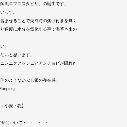
漁師風ロマニスタピザ』の誕生です。
味いっす。
を含ませることで焼成時の焦げ付きを無く
より適度に水分を気化する事で海苔本来の
ない。
事ないと思います。
るニンニクアッシェとアンチョビが隠れた
安則のようないぶし銀の存在感。
eople.」
目：小麦・乳】
ピザについて・─・─・─・