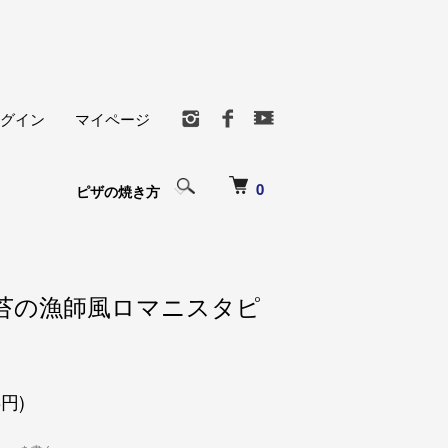
グイン
マイページ
0
ピザの焼き方
苔の漁師風ロマニスタピ
8円)