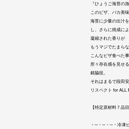
『ひょうご海苔の
このピザ、バカ美
海苔に少量の出汁
し、さらに焼成に
凝縮された香りが
もうマジでたまら
こんなピザ食べた
所々存在感を見せ
銘脇役。
それはまるで段田
リスペクト for ALL P
【特定原材料７品
・─・─・─・冷凍