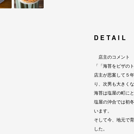
DETAIL
店主のコメント
「「海苔をピザの
店主が思案して５
り、次男も大きく
海苔は塩屋の町に
塩屋の沖合では初
います。
そして今、地元で
した。